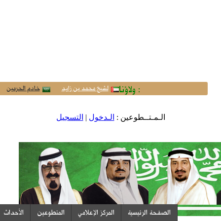
ولاؤنا :
لشيخ محمد بن زايد
خادم الحرمين
الـمـتــطوعين :
الـدخول
|
التسجيل
الصفحة الرئيسية
المركز الإعلامي
المتطوعين
الأحداث