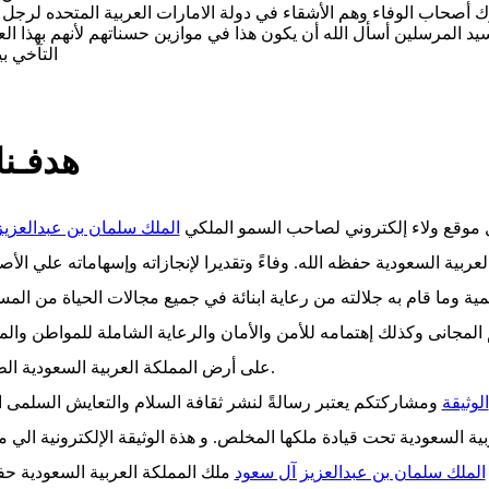
 أصحاب الوفاء وهم الأشقاء في دولة الامارات العربية المتحده لرجل ي
د المرسلين أسأل الله أن يكون هذا في موازين حسناتهم لأنهم بهذا ا
التآخي ب
مؤ
ار متجهة الى الله داعية لك بالحفظ ياطويل العمر ابو متعب الشهم خاد
هدفـنا
ول موقع ولاء إلكتروني لصاحب السمو الملكي
الملك سلمان بن عبدالعزيز
عربية السعودية حفظه الله. وفاءً وتقديرا لإنجازاته وإسهاماته علي الأص
لمية وما قام به جلالته من رعاية ابنائة في جميع مجالات الحياة من الم
 المجانى وكذلك إهتمامه للأمن والأمان والرعاية الشاملة للمواطن والم
على أرض المملكة العربية السعودية الطيبة.
الوثيقة
ومشاركتكم يعتبر رسالةً لنشر ثقافة السلام والتعايش السلمى ا
بية السعودية تحت قيادة ملكها المخلص. و هذة الوثيقة الإلكترونية الي م