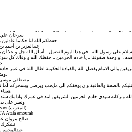
سرحان علي م
حفظكم الله لنا حكاما عادلين و
عبدالعزيز بن أحمد بن
سلام على رسول الله.. في هذا اليوم الفضيل .. أسأل الله جل و علا أن يدي
عمه .. و وحدة صفوفنا .. يا خادم الحرمين .. حفظك الله و وقاك كل سوء .
خل
لشريفين والى الامام بفضل اللة والقيادة الحكيمة.اطال اللة فى عمر خاد
ومتعة بالصحة والعافية.
مصطفى موسى ع
ليكم بالصحة والعافية وان يوفقكم الى مايحب ويرضى ويسخركم لما فيه 
هيفاء 
له وبركاته سيدي خادم الحرمين الشريفين امد في عمرك وادامك سندا و
ونصر على يدي
abdellah ben ahmed Moussawi(المغرب)
UA Atala amourak
صالح مروان عبد
نشكرك ع
عبدالمحسن ح