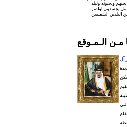
حبهم ويحبونه ولبلد
لعمل يجسدون اواصر
ين البلدين الشقيقين
منة ناصح النعمان(سوريا)
م الحرمين الشريفين
 مـن الـمـوقع
 آل
عدة
سكن
قيم
لتي
قام