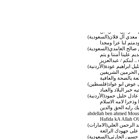
عدي آل فلان(السعودية)
دمتم لنا عزا ومجدا
 صالح الغامدي(السعودية)
م علينا أمننا و يتم
. ابنكم / عبدالعزيز
يل ابراهيم عودة(الأردنية)
م الحرمين الشريفين
وض ابو عواد(فلسطين)
خير البلاد والعباد
عادل خليل حمود(الأردنية)
ذخرا لامه الاسلام
ك رايه الحق والدين
Hafida kA Allah O
 الرحمن العلي(الامارات)
لى جهودك الرائعة
سين الحارثي(السعودية)